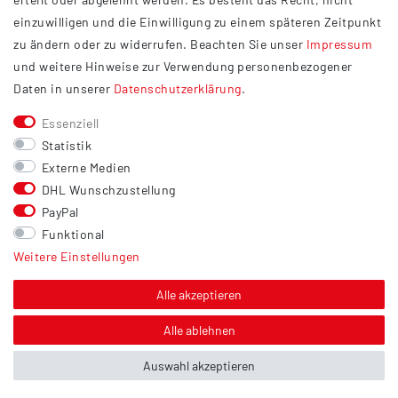
Widerrufsrecht
einzuwilligen und die Einwilligung zu einem späteren Zeitpunkt
Barrierefreiheit
zu ändern oder zu widerrufen. Beachten Sie unser
Impressum
und weitere Hinweise zur Verwendung personenbezogener
Service
Daten in unserer
Daten­schutz­erklärung
.
Kontakt
Essenziell
Versand
Statistik
Zahlung
Externe Medien
DHL Wunschzustellung
Vertrag widerrufen
PayPal
Sonstiges
Funktional
Weitere Einstellungen
Hinweis zur Entsorgung von Altbatterien & Altöl
Bildnachweis
Alle akzeptieren
Über uns
Alle ablehnen
Auswahl akzeptieren