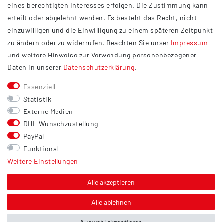
eines berechtigten Interesses erfolgen. Die Zustimmung kann
Datenschutzerklärung
erteilt oder abgelehnt werden. Es besteht das Recht, nicht
Widerrufsrecht
einzuwilligen und die Einwilligung zu einem späteren Zeitpunkt
Barrierefreiheit
zu ändern oder zu widerrufen. Beachten Sie unser
Impressum
und weitere Hinweise zur Verwendung personenbezogener
Service
Daten in unserer
Daten­schutz­erklärung
.
Kontakt
Essenziell
Versand
Statistik
Zahlung
Externe Medien
DHL Wunschzustellung
Vertrag widerrufen
PayPal
Sonstiges
Funktional
Weitere Einstellungen
Hinweis zur Entsorgung von Altbatterien & Altöl
Bildnachweis
Alle akzeptieren
Über uns
Alle ablehnen
Auswahl akzeptieren