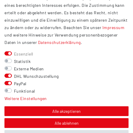
Impressum
eines berechtigten Interesses erfolgen. Die Zustimmung kann
Datenschutzerklärung
erteilt oder abgelehnt werden. Es besteht das Recht, nicht
Widerrufsrecht
einzuwilligen und die Einwilligung zu einem späteren Zeitpunkt
Barrierefreiheit
zu ändern oder zu widerrufen. Beachten Sie unser
Impressum
und weitere Hinweise zur Verwendung personenbezogener
Service
Daten in unserer
Daten­schutz­erklärung
.
Kontakt
Essenziell
Versand
Statistik
Zahlung
Externe Medien
DHL Wunschzustellung
Vertrag widerrufen
PayPal
Sonstiges
Funktional
Weitere Einstellungen
Hinweis zur Entsorgung von Altbatterien & Altöl
Bildnachweis
Alle akzeptieren
Über uns
Alle ablehnen