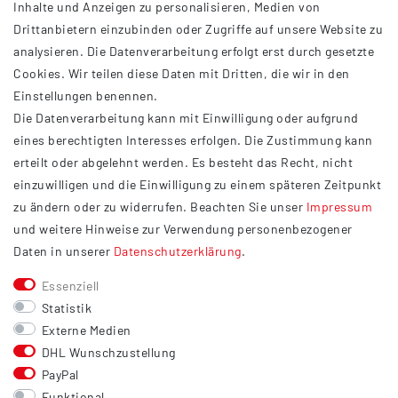
Inhalte und Anzeigen zu personalisieren, Medien von
Drittanbietern einzubinden oder Zugriffe auf unsere Website zu
analysieren. Die Datenverarbeitung erfolgt erst durch gesetzte
INFORMATIONEN
Cookies. Wir teilen diese Daten mit Dritten, die wir in den
Einstellungen benennen.
AGB
Die Datenverarbeitung kann mit Einwilligung oder aufgrund
Impressum
eines berechtigten Interesses erfolgen. Die Zustimmung kann
Datenschutzerklärung
erteilt oder abgelehnt werden. Es besteht das Recht, nicht
Widerrufsrecht
einzuwilligen und die Einwilligung zu einem späteren Zeitpunkt
Barrierefreiheit
zu ändern oder zu widerrufen. Beachten Sie unser
Impressum
und weitere Hinweise zur Verwendung personenbezogener
Service
Daten in unserer
Daten­schutz­erklärung
.
Kontakt
Essenziell
Versand
Statistik
Zahlung
Externe Medien
DHL Wunschzustellung
Vertrag widerrufen
PayPal
Sonstiges
Funktional