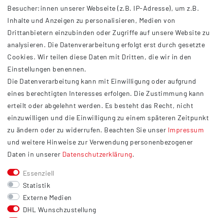
Besucher:innen unserer Webseite (z.B. IP-Adresse), um z.B.
Inhalte und Anzeigen zu personalisieren, Medien von
Drittanbietern einzubinden oder Zugriffe auf unsere Website zu
analysieren. Die Datenverarbeitung erfolgt erst durch gesetzte
INFORMATIONEN
Cookies. Wir teilen diese Daten mit Dritten, die wir in den
Einstellungen benennen.
AGB
Die Datenverarbeitung kann mit Einwilligung oder aufgrund
Impressum
eines berechtigten Interesses erfolgen. Die Zustimmung kann
Datenschutzerklärung
erteilt oder abgelehnt werden. Es besteht das Recht, nicht
Widerrufsrecht
einzuwilligen und die Einwilligung zu einem späteren Zeitpunkt
Barrierefreiheit
zu ändern oder zu widerrufen. Beachten Sie unser
Impressum
und weitere Hinweise zur Verwendung personenbezogener
Service
Daten in unserer
Daten­schutz­erklärung
.
Kontakt
Essenziell
Versand
Statistik
Zahlung
Externe Medien
DHL Wunschzustellung
Vertrag widerrufen