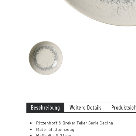
Beschreibung
Weitere Details
Produktsich
Ritzenhoff & Breker Teller Serie Cecina
Material :Steinzeug
Maße :5 x Ø 21 cm