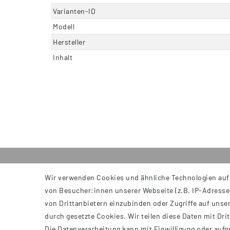
Varianten-ID
Modell
Hersteller
Inhalt
Wir verwenden Cookies und ähnliche Technologien auf
INFORMATIONEN
von Besucher:innen unserer Webseite (z.B. IP-Adresse)
AGB
von Drittanbietern einzubinden oder Zugriffe auf unser
Impressum
durch gesetzte Cookies. Wir teilen diese Daten mit Dri
Datenschutzerklärung
Die Datenverarbeitung kann mit Einwilligung oder aufg