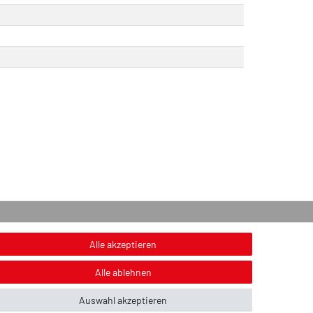
onstiges
Alle akzeptieren
nweis zur Entsorgung von Altbatterien & Altöl
Alle ablehnen
ildnachweis
Auswahl akzeptieren
ber uns