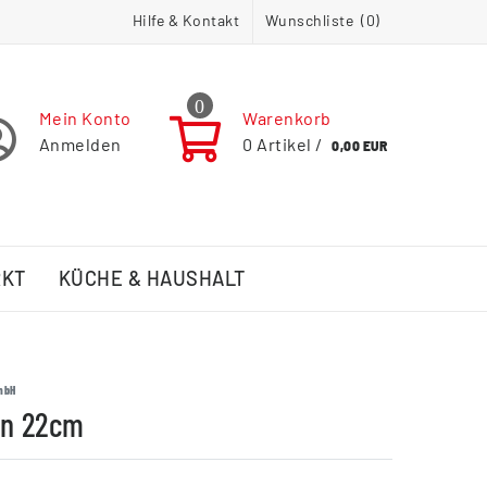
Hilfe & Kontakt
Wunschliste (
0
)
0
Mein Konto
Warenkorb
Anmelden
0
Artikel /
0,00 EUR
RKT
KÜCHE & HAUSHALT
mbH
en 22cm