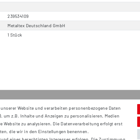
239534109
Metaltex Deutschland GmbH
1 Stück
 unserer Website und verarbeiten personenbezogene Daten
Service
S
, um z.B. Inhalte und Anzeigen zu personalisieren, Medien
Hi
Kontakt
e Website zu analysieren. Die Datenverarbeitung erfolgt erst
B
Versand
tten, die wir in den Einstellungen benennen.
Ü
rund eines berechtigten Interesses erfolgen. Die Zustimmung