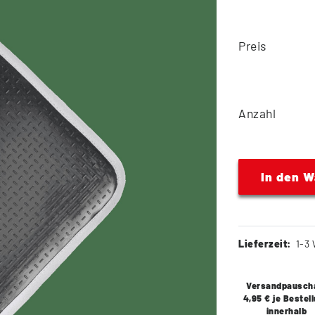
Preis
Anzahl
In den 
Lieferzeit:
1-3 
Versandpausch
4,95 € je Bestel
innerhalb