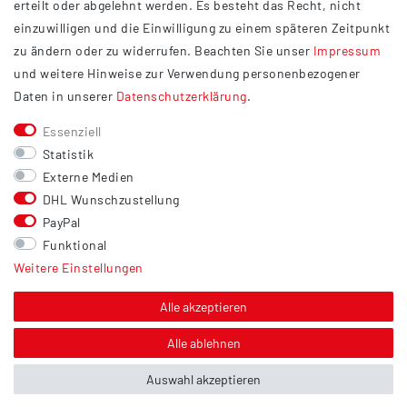
erteilt oder abgelehnt werden. Es besteht das Recht, nicht
Widerrufsrecht
einzuwilligen und die Einwilligung zu einem späteren Zeitpunkt
Barrierefreiheit
zu ändern oder zu widerrufen. Beachten Sie unser
Impressum
und weitere Hinweise zur Verwendung personenbezogener
Service
Daten in unserer
Daten­schutz­erklärung
.
Kontakt
Essenziell
Versand
Statistik
Zahlung
Externe Medien
DHL Wunschzustellung
Vertrag widerrufen
PayPal
Sonstiges
Funktional
Weitere Einstellungen
Hinweis zur Entsorgung von Altbatterien & Altöl
Bildnachweis
Alle akzeptieren
Über uns
Alle ablehnen
Auswahl akzeptieren