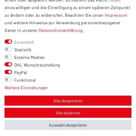
Widerrufsrecht
einzuwilligen und die Einwilligung zu einem späteren Zeitpunkt
Barrierefreiheit
zu ändern oder zu widerrufen. Beachten Sie unser
Impressum
und weitere Hinweise zur Verwendung personenbezogener
Service
Daten in unserer
Daten­schutz­erklärung
.
Kontakt
Essenziell
Versand
Statistik
Zahlung
Externe Medien
DHL Wunschzustellung
Vertrag widerrufen
PayPal
Sonstiges
Funktional
Weitere Einstellungen
Hinweis zur Entsorgung von Altbatterien & Altöl
Bildnachweis
Alle akzeptieren
Über uns
Alle ablehnen
Auswahl akzeptieren