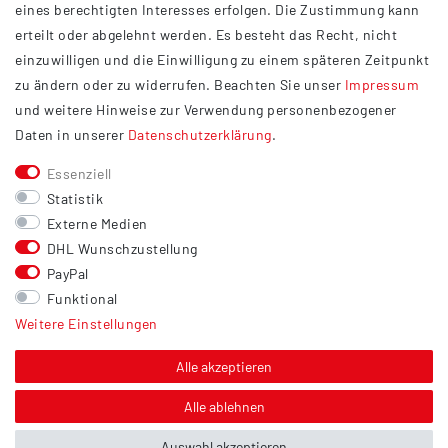
eines berechtigten Interesses erfolgen. Die Zustimmung kann
Datenschutzerklärung
erteilt oder abgelehnt werden. Es besteht das Recht, nicht
Widerrufsrecht
einzuwilligen und die Einwilligung zu einem späteren Zeitpunkt
Barrierefreiheit
zu ändern oder zu widerrufen. Beachten Sie unser
Impressum
und weitere Hinweise zur Verwendung personenbezogener
Service
Daten in unserer
Daten­schutz­erklärung
.
Kontakt
Essenziell
Versand
Statistik
Zahlung
Externe Medien
DHL Wunschzustellung
Vertrag widerrufen
PayPal
Sonstiges
Funktional
Weitere Einstellungen
Hinweis zur Entsorgung von Altbatterien & Altöl
Bildnachweis
Alle akzeptieren
Über uns
Alle ablehnen
Auswahl akzeptieren