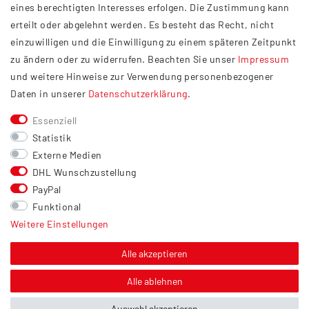
eines berechtigten Interesses erfolgen. Die Zustimmung kann
Datenschutzerklärung
erteilt oder abgelehnt werden. Es besteht das Recht, nicht
Widerrufsrecht
einzuwilligen und die Einwilligung zu einem späteren Zeitpunkt
Barrierefreiheit
zu ändern oder zu widerrufen. Beachten Sie unser
Impressum
und weitere Hinweise zur Verwendung personenbezogener
Service
Daten in unserer
Daten­schutz­erklärung
.
Kontakt
Essenziell
Versand
Statistik
Zahlung
Externe Medien
DHL Wunschzustellung
Vertrag widerrufen
PayPal
Sonstiges
Funktional
Weitere Einstellungen
Hinweis zur Entsorgung von Altbatterien & Altöl
Bildnachweis
Alle akzeptieren
Über uns
Alle ablehnen
Auswahl akzeptieren