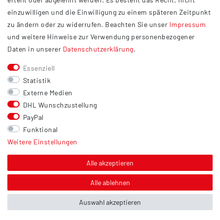
Widerrufsrecht
einzuwilligen und die Einwilligung zu einem späteren Zeitpunkt
Barrierefreiheit
zu ändern oder zu widerrufen. Beachten Sie unser
Impressum
und weitere Hinweise zur Verwendung personenbezogener
Service
Daten in unserer
Daten­schutz­erklärung
.
Kontakt
Essenziell
Versand
Statistik
Zahlung
Externe Medien
DHL Wunschzustellung
Vertrag widerrufen
PayPal
Sonstiges
Funktional
Weitere Einstellungen
Hinweis zur Entsorgung von Altbatterien & Altöl
Bildnachweis
Alle akzeptieren
Über uns
Alle ablehnen
Auswahl akzeptieren