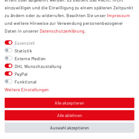
Widerrufsrecht
einzuwilligen und die Einwilligung zu einem späteren Zeitpunkt
Barrierefreiheit
zu ändern oder zu widerrufen. Beachten Sie unser
Impressum
und weitere Hinweise zur Verwendung personenbezogener
Service
Daten in unserer
Daten­schutz­erklärung
.
Kontakt
Essenziell
Versand
Statistik
Zahlung
Externe Medien
DHL Wunschzustellung
Vertrag widerrufen
PayPal
Sonstiges
Funktional
Weitere Einstellungen
Hinweis zur Entsorgung von Altbatterien & Altöl
Bildnachweis
Alle akzeptieren
Über uns
Alle ablehnen
Auswahl akzeptieren